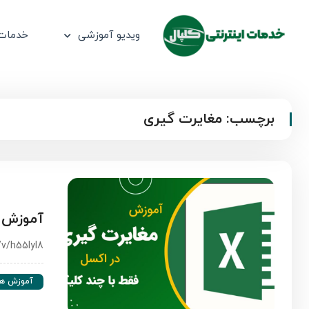
ویدیو آموزشی
خدمات 
برچسب:
مغایرت گیری
آموزش م
v/h55lyl8
آموزش ها